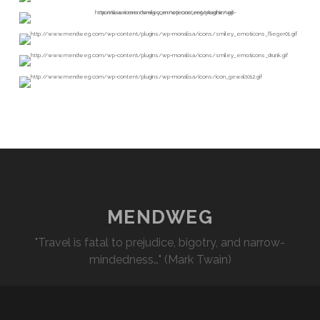
MENDWEG
"Travel is fatal to prejudice, bigotry, and narrow-
mindedness…" (Mark Twain)