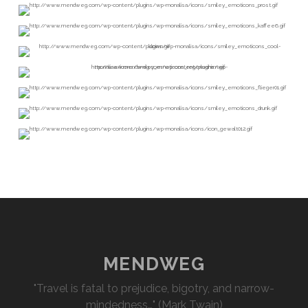
MENDWEG
"Travel is fatal to prejudice, bigotry, and narrow-
mindedness…" (Mark Twain)