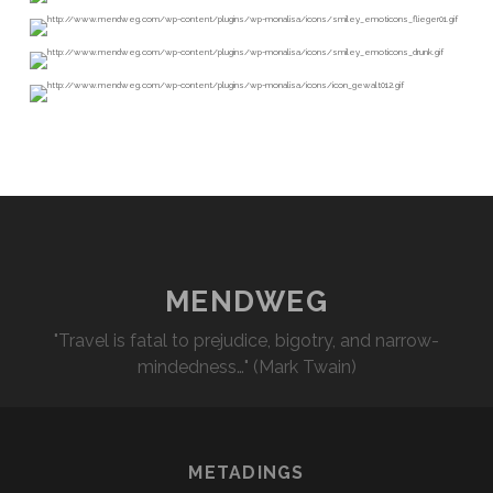
MENDWEG
"Travel is fatal to prejudice, bigotry, and narrow-
mindedness…" (Mark Twain)
METADINGS