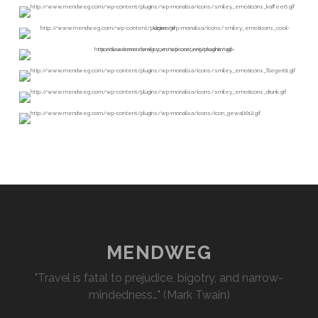
MENDWEG
"Travel is fatal to prejudice, bigotry, and narrow-
mindedness…" (Mark Twain)