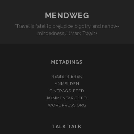
MENDWEG
"Travel is fatal to prejudice, bigotry, and narrow-
mindedness…" (Mark Twain)
METADINGS
REGISTRIEREN
ANMELDEN
EINTRAGS-FEED
KOMMENTAR-FEED
WORDPRESS.ORG
TALK TALK