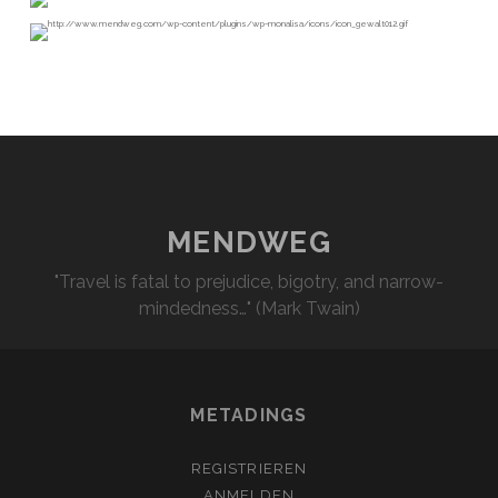
MENDWEG
"Travel is fatal to prejudice, bigotry, and narrow-
mindedness…" (Mark Twain)
METADINGS
REGISTRIEREN
ANMELDEN