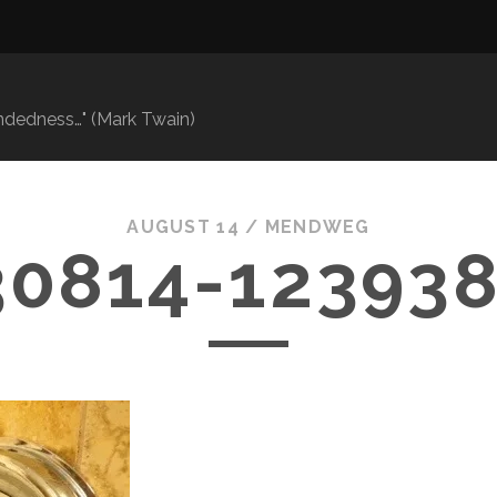
mindedness…" (Mark Twain)
AUGUST 14 /
MENDWEG
30814-123938