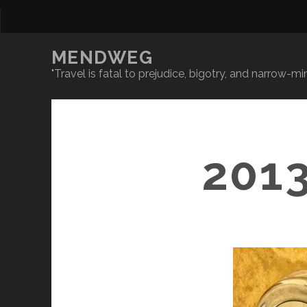
MENDWEG
"Travel is fatal to prejudice, bigotry, and narrow-
201