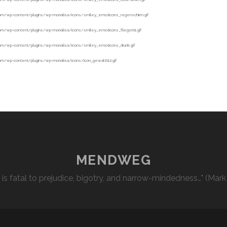
MENDWEG
l is fatal to prejudice, bigotry, and narrow-mindedness…" (Mark