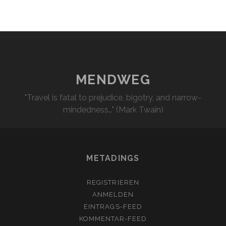
MENDWEG
"Travel is fatal to prejudice, bigotry, and narrow-
mindedness…" (Mark Twain)
METADINGS
REGISTRIEREN
ANMELDEN
EINTRAGS-FEED
KOMMENTAR-FEED