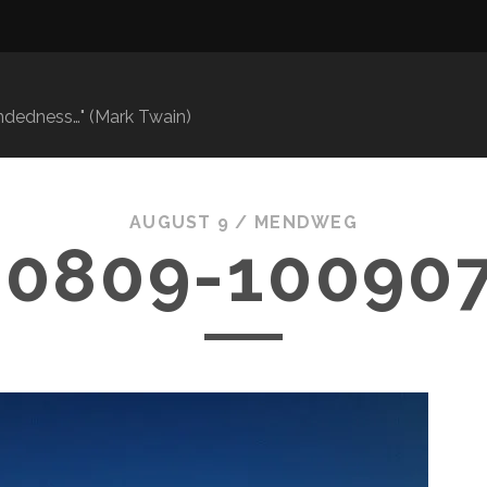
mindedness…" (Mark Twain)
AUGUST 9 /
MENDWEG
30809-100907