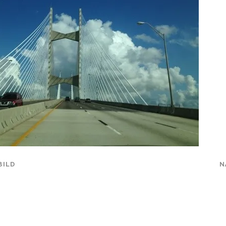
BILD
N