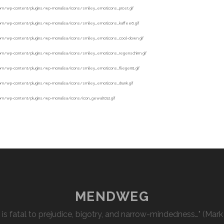
MENDWEG
l is fatal to prejudice, bigotry, and narrow-mindedness…" (Mark