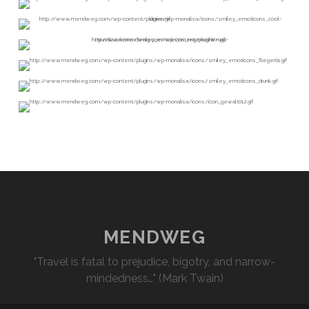
MENDWEG
"Travel is fatal to prejudice, bigotry, and narrow-
mindedness…" (Mark Twain)