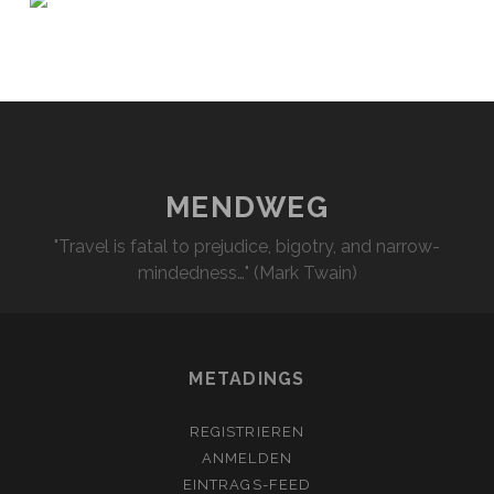
MENDWEG
"Travel is fatal to prejudice, bigotry, and narrow-
mindedness…" (Mark Twain)
METADINGS
REGISTRIEREN
ANMELDEN
EINTRAGS-FEED