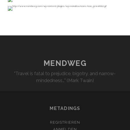
MENDWEG
"Travel is fatal to prejudice, bigotry, and narrow-
mindedness…" (Mark Twain)
METADINGS
REGISTRIEREN
ANMELDEN