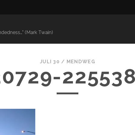
mindedness…" (Mark Twain)
JULI 30 /
MENDWEG
30729-225538