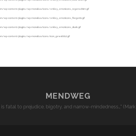
MENDWEG
l is fatal to prejudice, bigotry, and narrow-mindedness…" (Mark