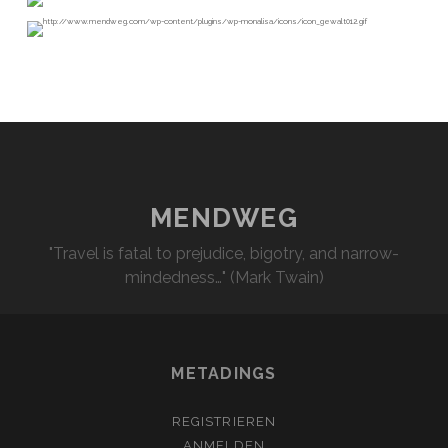
MENDWEG
"Travel is fatal to prejudice, bigotry, and narrow-
mindedness…" (Mark Twain)
METADINGS
REGISTRIEREN
ANMELDEN