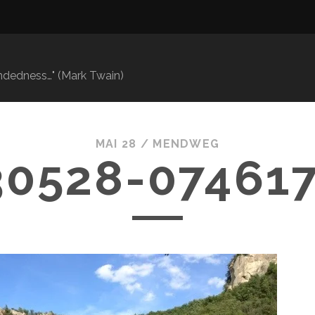
mindedness…" (Mark Twain)
MAI 28 /
MENDWEG
30528-074617