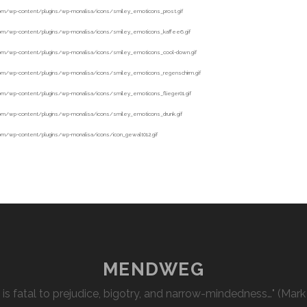
MENDWEG
l is fatal to prejudice, bigotry, and narrow-mindedness…" (Mark