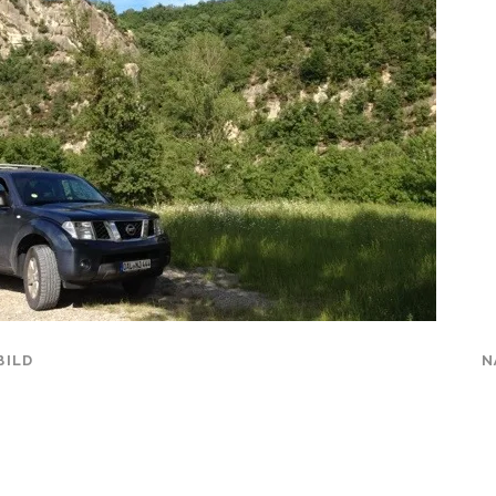
BILD
N