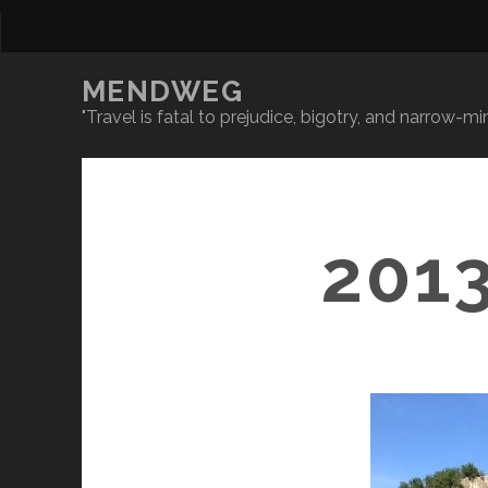
MENDWEG
"Travel is fatal to prejudice, bigotry, and narrow-
201