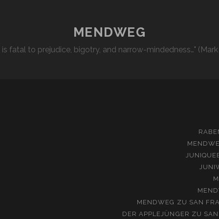
MENDWEG
l is fatal to prejudice, bigotry, and narrow-mindedness…" (Mark
RABE
MENDW
JUNIQUE
JUNI
M
MEND
MENDWEG
ZU
SAN FRA
DER APPLEJÜNGER
ZU
SAN