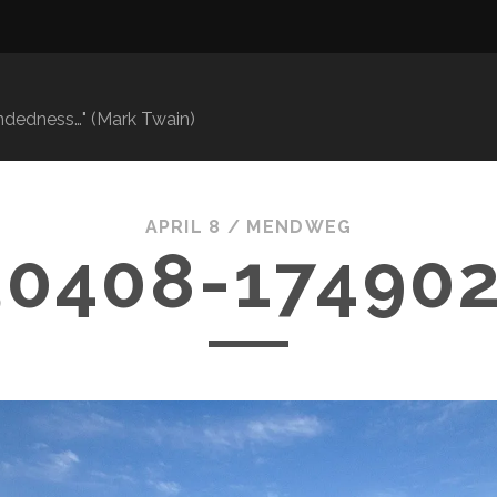
mindedness…" (Mark Twain)
APRIL 8 /
MENDWEG
30408-174902