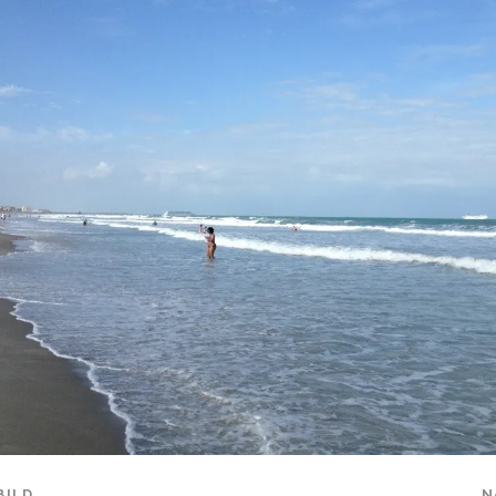
BILD
N