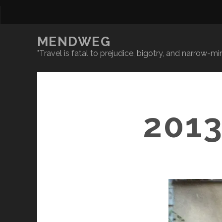
MENDWEG
"Travel is fatal to prejudice, bigotry, and narrow-
201