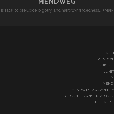
MENDWEG
l is fatal to prejudice, bigotry, and narrow-mindedness…" (Mark
RABE
MENDW
JUNIQUE
JUNI
M
MEND
MENDWEG
ZU
SAN FRA
DER APPLEJÜNGER
ZU
SAN
DER APPL