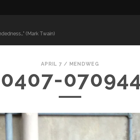
mindedness…" (Mark Twain)
APRIL 7 /
MENDWEG
30407-070944