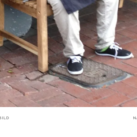
BILD
N