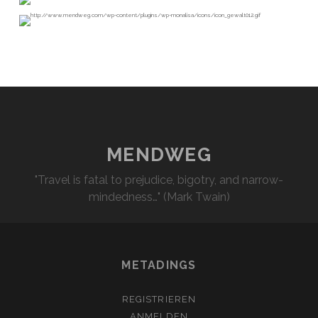
MENDWEG
"Travel is fatal to prejudice, bigotry, and narrow-
mindedness…" (Mark Twain)
METADINGS
REGISTRIEREN
ANMELDEN