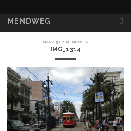
MENDWEG
MÄRZ 31 /
MENDWEG
IMG_1314