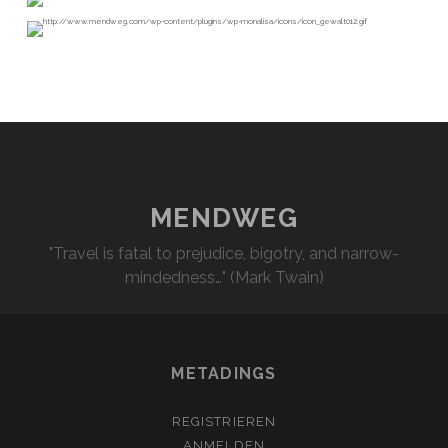
MENDWEG
"Travel is fatal to prejudice, bigotry, and narrow-
mindedness…" (Mark Twain)
METADINGS
REGISTRIEREN
ANMELDEN