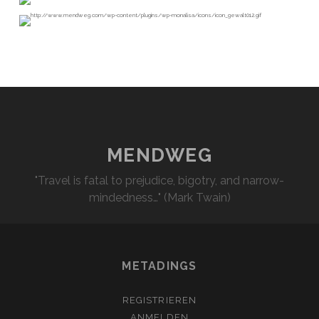
MENDWEG
"Travel is fatal to prejudice, bigotry, and narrow-
mindedness…" (Mark Twain)
METADINGS
REGISTRIEREN
ANMELDEN