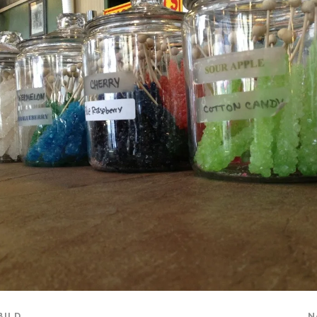
BILD
N