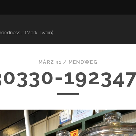
mindedness…" (Mark Twain)
MÄRZ 31 /
MENDWEG
30330-192347