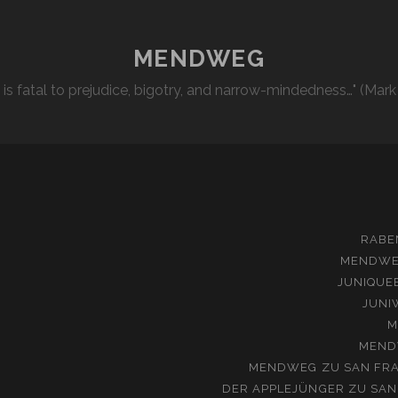
MENDWEG
l is fatal to prejudice, bigotry, and narrow-mindedness…" (Mark
RABE
MENDW
JUNIQUE
JUNI
M
MEND
MENDWEG
ZU
SAN FRA
DER APPLEJÜNGER
ZU
SAN