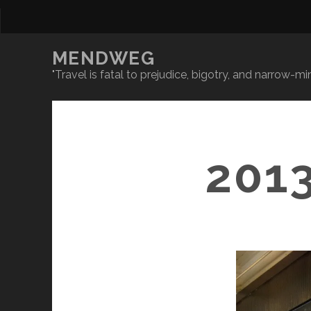
MENDWEG
"Travel is fatal to prejudice, bigotry, and narrow-
201