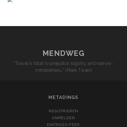
MENDWEG
"Travel is fatal to prejudice, bigotry, and narrow-
mindedness…" (Mark Twain)
METADINGS
REGISTRIEREN
ANMELDEN
EINTRAGS-FEED