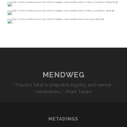
MENDWEG
"Travel is fatal to prejudice, bigotry, and narrow-
mindedness…" (Mark Twain)
METADINGS