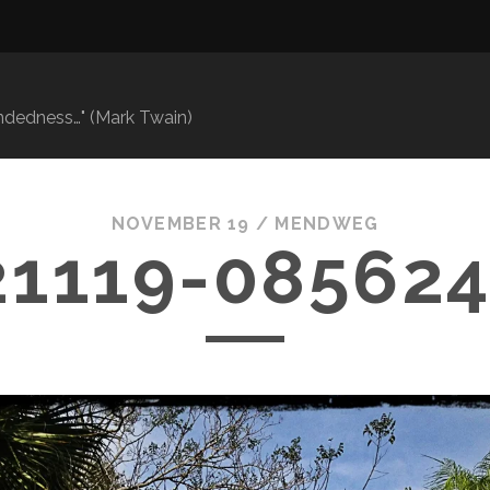
mindedness…" (Mark Twain)
NOVEMBER 19 /
MENDWEG
21119-085624