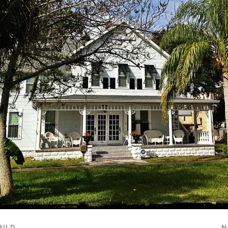
BILD
N