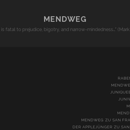
MENDWEG
l is fatal to prejudice, bigotry, and narrow-mindedness…" (Mark
RABE
MENDW
JUNIQUE
JUNI
M
MEND
MENDWEG
ZU
SAN FRA
DER APPLEJÜNGER
ZU
SAN