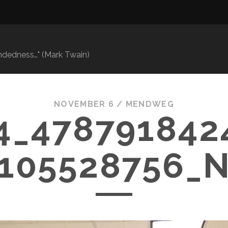
mindedness…" (Mark Twain)
NOVEMBER 6 /
MENDWEG
4_478791842
105528756_