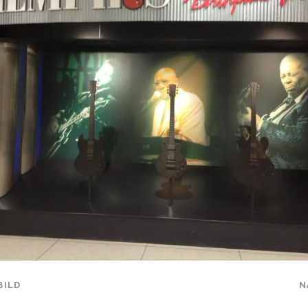
BILD
N