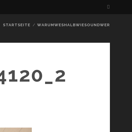
STARTSEITE
WARUMWESHALBWIESOUNDWER
4120_2
N