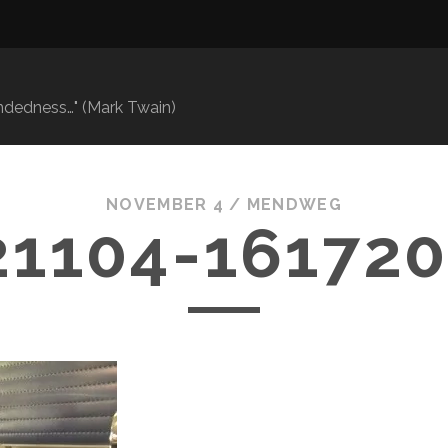
mindedness…" (Mark Twain)
NOVEMBER 4 /
MENDWEG
21104-161720