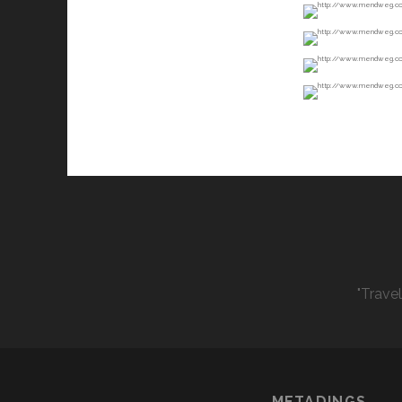
"Trave
METADINGS