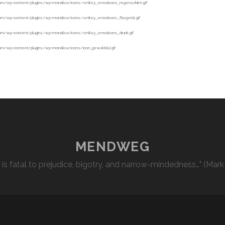
MENDWEG
l is fatal to prejudice, bigotry, and narrow-mindedness…" (Mark