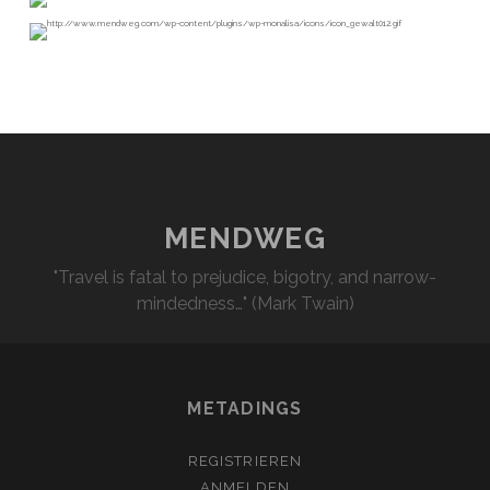
MENDWEG
"Travel is fatal to prejudice, bigotry, and narrow-
mindedness…" (Mark Twain)
METADINGS
REGISTRIEREN
ANMELDEN