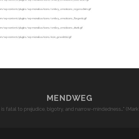
MENDWEG
l is fatal to prejudice, bigotry, and narrow-mindedness…" (Mark