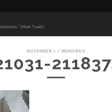
mindedness…" (Mark Twain)
NOVEMBER 1 /
MENDWEG
21031-211837