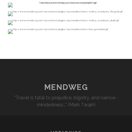
MENDWEG
"Travel is fatal to prejudice, bigotry, and narrow-
mindedness…" (Mark Twain)