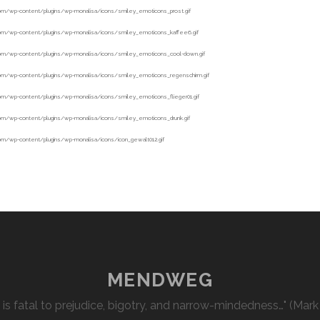
MENDWEG
l is fatal to prejudice, bigotry, and narrow-mindedness…" (Mark