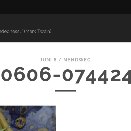
mindedness…" (Mark Twain)
JUNI 6 /
MENDWEG
20606-074424