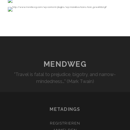
MENDWEG
"Travel is fatal to prejudice, bigotry, and narrow-
mindedness…" (Mark Twain)
METADINGS
REGISTRIEREN