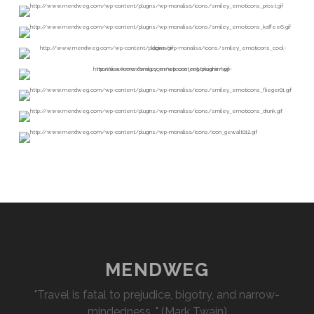
MENDWEG
"Travel is fatal to prejudice, bigotry, and narrow-
mindedness…" (Mark Twain)