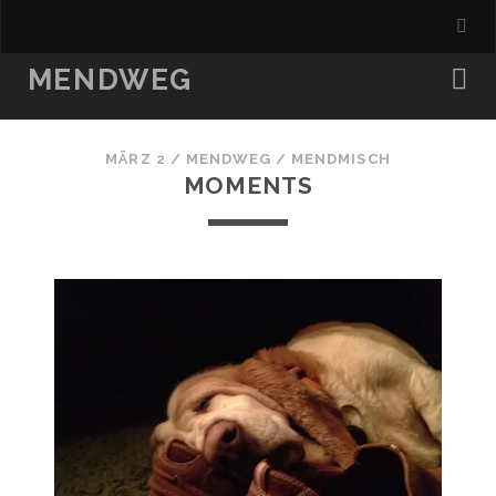
MENDWEG
MÄRZ 2
/
MENDWEG
/
MENDMISCH
MOMENTS