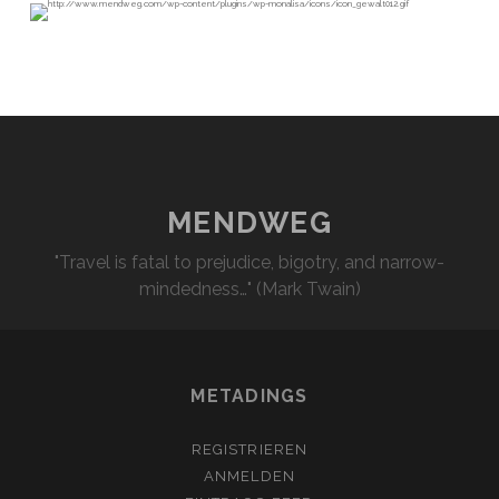
MENDWEG
"Travel is fatal to prejudice, bigotry, and narrow-
mindedness…" (Mark Twain)
METADINGS
REGISTRIEREN
ANMELDEN