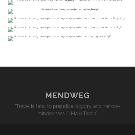
MENDWEG
"Travel is fatal to prejudice, bigotry, and narrow-
mindedness…" (Mark Twain)