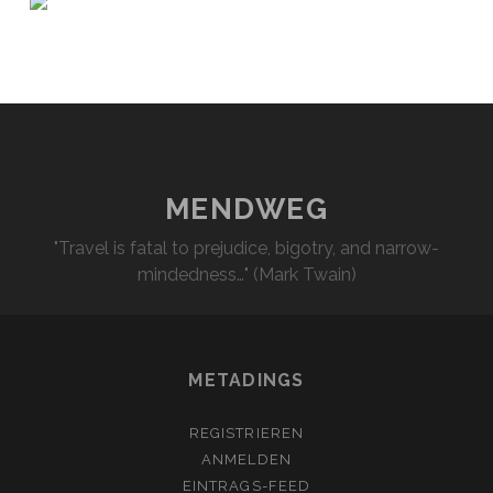
MENDWEG
"Travel is fatal to prejudice, bigotry, and narrow-
mindedness…" (Mark Twain)
METADINGS
REGISTRIEREN
ANMELDEN
EINTRAGS-FEED