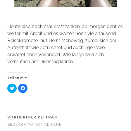
Heute also noch mal Kraft tanken, ab morgen geht es
weiter mit Arbeit und es warten noch viele tausend
Reisekilometer auf Herrn Mendweg, zumal sich der
Aufenthalt wie befürchtet und auch irgendwo
erwartet noch verlängert. Wie lange wird sich
vermutlich am Dienstag klären.
Teilen mit:
K
K
l
l
i
i
c
c
k
k
,
,
u
u
m
m
ü
a
VORHERIGER BEITRAG
b
u
e
f
SEQUOIA NATIONAL PARK
r
F
T
a