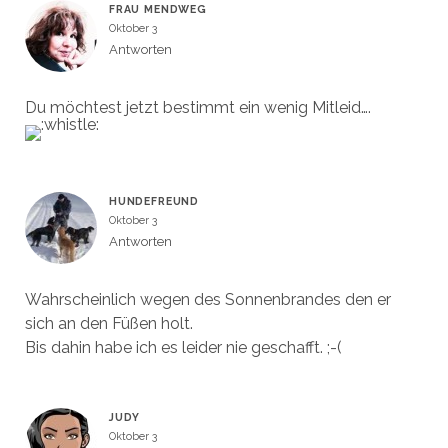
f
f
FRAU MENDWEG
n
n
e
e
Oktober 3
t
t
)
)
Antworten
Du möchtest jetzt bestimmt ein wenig Mitleid….
HUNDEFREUND
Oktober 3
Antworten
Wahrscheinlich wegen des Sonnenbrandes den er
sich an den Füßen holt.
Bis dahin habe ich es leider nie geschafft. ;-(
JUDY
Oktober 3