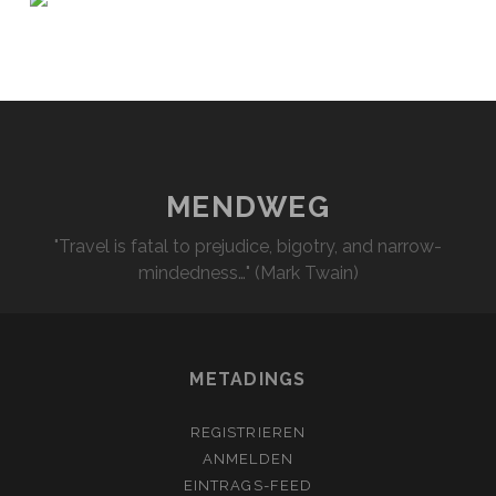
MENDWEG
"Travel is fatal to prejudice, bigotry, and narrow-
mindedness…" (Mark Twain)
METADINGS
REGISTRIEREN
ANMELDEN
EINTRAGS-FEED