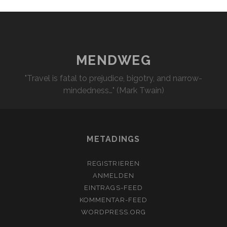
MENDWEG
"Travel is fatal to prejudice, bigotry, and narrow-
mindedness…" (Mark Twain)
METADINGS
REGISTRIEREN
ANMELDEN
EINTRAGS-FEED
KOMMENTAR-FEED
WORDPRESS.ORG