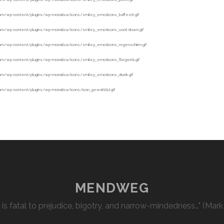
MENDWEG
l is fatal to prejudice, bigotry, and narrow-mindedness…" (Mark