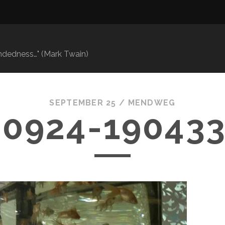
mindedness…" (Mark Twain)
SEPTEMBER 25 /
MENDWEG
10924-190433