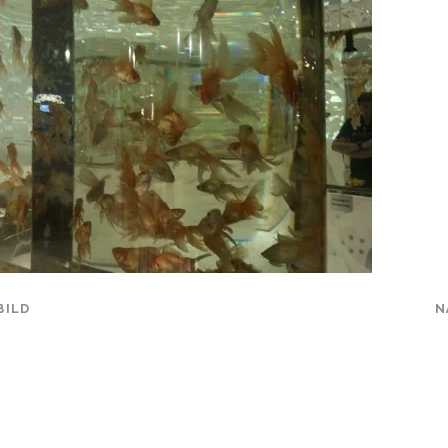
BILD
N