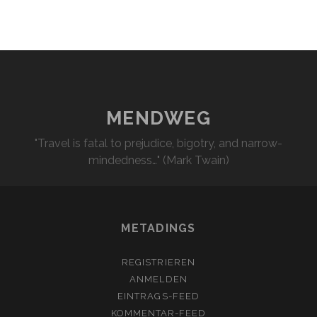
MENDWEG
"Travel is fatal to prejudice, bigotry, and narrow-
mindedness…" (Mark Twain)
METADINGS
REGISTRIEREN
ANMELDEN
EINTRAGS-FEED
KOMMENTAR-FEED