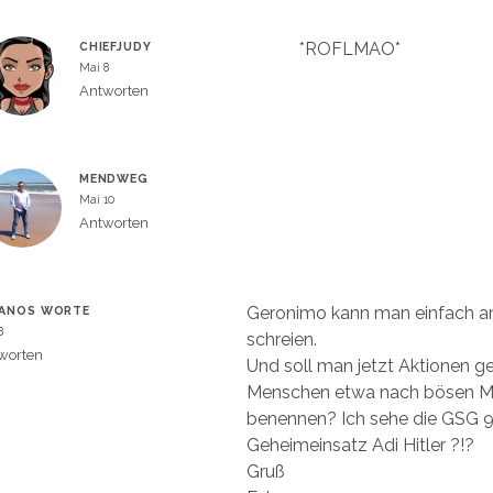
*ROFLMAO*
CHIEFJUDY
Mai 8
Antworten
MENDWEG
Mai 10
Antworten
Geronimo kann man einfach a
LANOS WORTE
8
schreien.
worten
Und soll man jetzt Aktionen 
Menschen etwa nach bösen 
benennen? Ich sehe die GSG 
Geheimeinsatz Adi Hitler ?!?
Gruß