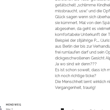
getätschelt „schlimme Kindheit
missbraucht, usw.“ und die Op
Glück sagen wenn sich überh
sie kümmert. Mal von den Spä
abgesehen, da geht es vielme
komfortabele Unterkunft der T
Beispiel der 18jährige P…… (Jur
aus Berlin der bis zur Verhand
frei rumlaufen darf und sein O
dickgeschwollenen Gesicht Al
Ja wo sind wir denn???
Es ist schon soweit, dass ich 
ich noch richtige ticke?
Die Menschheit lernt wirklich n
Vergangenheit, traurig!
MENDWEG
Mai 7