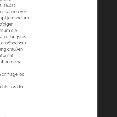
, selbst
fer können von
aupt jemand um
tfolgen
hr um die
äter. Jüngstes
istensöhnchen)
lung draußen
pfer mit
pträume hat.
mich frage, ob
ichts aus der