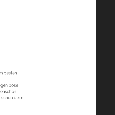
m besten
gegen böse
Menschen
9 schon beim