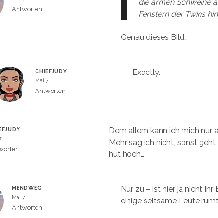
die armen Schweine a
Antworten
Fenstern der Twins hi
Genau dieses Bild…
Exactly.
CHIEFJUDY
Mai 7
Antworten
Dem allem kann ich mich nur a
EFJUDY
7
Mehr sag ich nicht, sonst geht
worten
hut hoch…!
Nur zu – ist hier ja nicht Ih
MENDWEG
Mai 7
einige seltsame Leute rum
Antworten