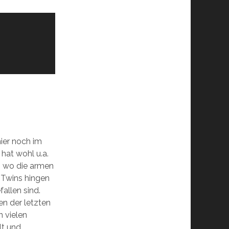
hier noch im
 hat wohl u.a.
n wo die armen
 Twins hingen
allen sind.
n der letzten
n vielen
lt und