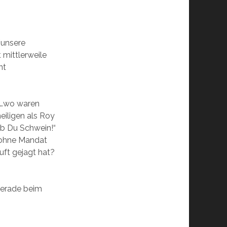
/unsere
mittlerweile
nnt
e…wo waren
eiligen als Roy
rb Du Schwein!“
 ohne Mandat
uft gejagt hat?
gerade beim