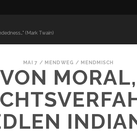
mindedness…" (Mark Twain)
MAI 7
/
MENDWEG
/
MENDMISCH
VON MORAL,
ICHTSVERFA
EDLEN INDIA