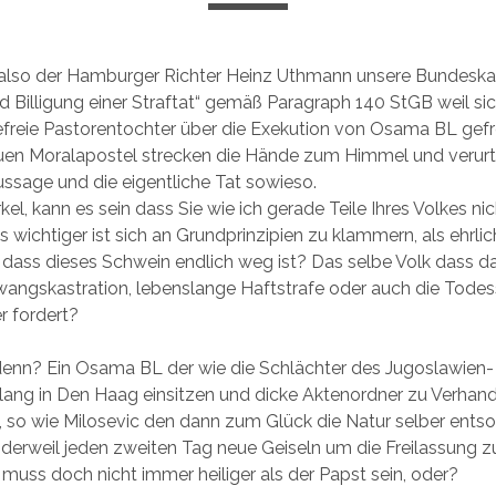
t also der Hamburger Richter Heinz Uthmann unsere Bundesk
 Billigung einer Straftat“ gemäß Paragraph 140 StGB weil si
freie Pastorentochter über die Exekution von Osama BL gefr
reuen Moralapostel strecken die Hände zum Himmel und verurt
ssage und die eigentliche Tat sowieso.
kel, kann es sein dass Sie wie ich gerade Teile Ihres Volkes ni
s wichtiger ist sich an Grundprinzipien zu klammern, als ehrli
t dass dieses Schwein endlich weg ist? Das selbe Volk dass d
ngskastration, lebenslange Haftstrafe oder auch die Todess
r fordert?
denn? Ein Osama BL der wie die Schlächter des Jugoslawien-
elang in Den Haag einsitzen und dicke Aktenordner zu Verhan
, so wie Milosevic den dann zum Glück die Natur selber entso
 derweil jeden zweiten Tag neue Geiseln um die Freilassung z
 muss doch nicht immer heiliger als der Papst sein, oder?