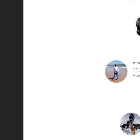
ME
Mai 
Ant