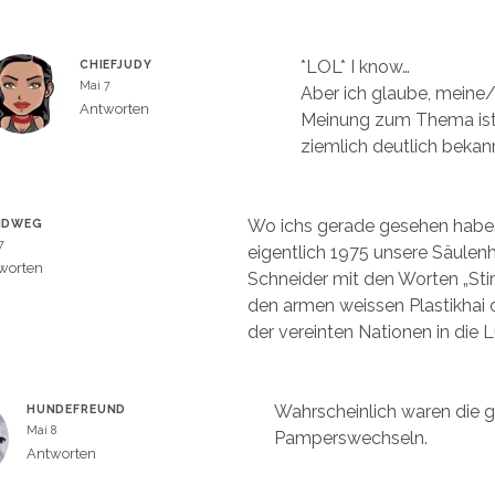
*LOL* I know…
CHIEFJUDY
Mai 7
Aber ich glaube, meine
Antworten
Meinung zum Thema ist 
ziemlich deutlich beka
Wo ichs gerade gesehen hab
NDWEG
7
eigentlich 1975 unsere Säulenh
worten
Schneider mit den Worten „Sti
den armen weissen Plastikhai
der vereinten Nationen in die L
Wahrscheinlich waren die 
HUNDEFREUND
Mai 8
Pamperswechseln.
Antworten