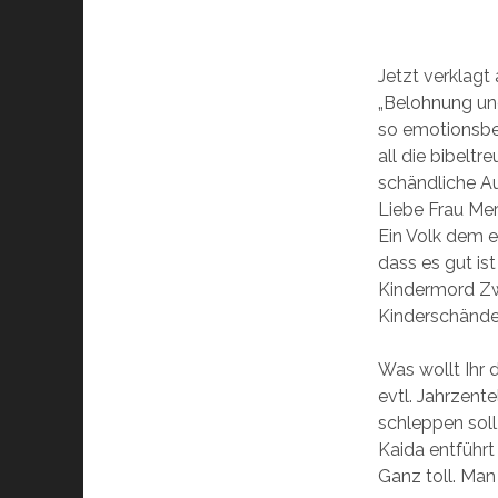
Jetzt verklag
„Belohnung und
so emotionsbe
all die bibelt
schändliche Au
Liebe Frau Mer
Ein Volk dem e
dass es gut is
Kindermord Zwa
Kinderschände
Was wollt Ihr 
evtl. Jahrzent
schleppen soll
Kaida entführt
Ganz toll. Man