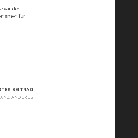
 war, den
denamen für
…
STER BEITRAG
GANZ ANDERES