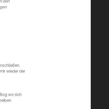
n den
ngen
nschließen.
 mir wieder der
r Blog wo sich
treiben