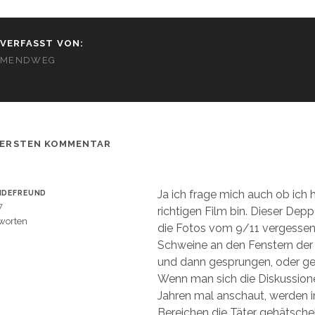
VERFASST VON:
MENDWEG
 ERSTEN KOMMENTAR
Ja ich frage mich auch ob ich 
NDEFREUND
7
richtigen Film bin. Dieser Depp
worten
die Fotos vom 9/11 vergesse
Schweine an den Fenstern der
und dann gesprungen, oder gef
Wenn man sich die Diskussione
Jahren mal anschaut, werden i
Bereichen die Täter gehätsche