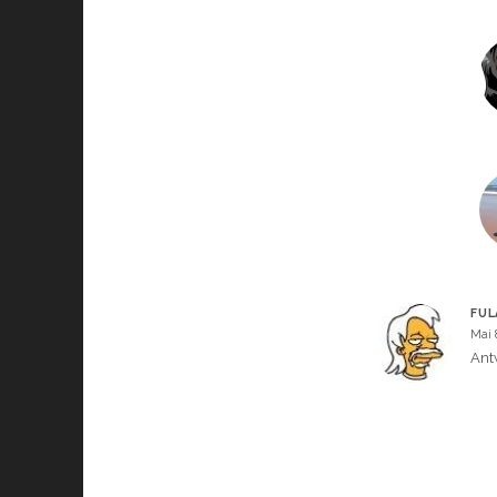
FU
Mai 
Ant