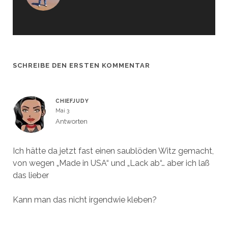
e
e
u
u
e
e
m
m
F
F
e
e
n
n
s
s
t
t
e
e
SCHREIBE DEN ERSTEN KOMMENTAR
r
r
g
g
e
e
ö
ö
f
f
f
f
CHIEFJUDY
n
n
e
e
Mai 3
t
t
)
)
Antworten
Ich hätte da jetzt fast einen saublöden Witz gemacht,
von wegen „Made in USA“ und „Lack ab“… aber ich laß
das lieber
Kann man das nicht irgendwie kleben?