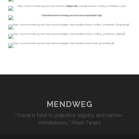
MENDWEG
"Travel is fatal to prejudice, bigotry, and narrow-
mindedness…" (Mark Twain)