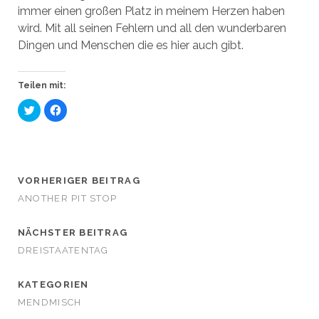
immer einen großen Platz in meinem Herzen haben
wird. Mit all seinen Fehlern und all den wunderbaren
Dingen und Menschen die es hier auch gibt.
Teilen mit:
K
K
l
l
i
i
c
c
k
k
,
,
u
u
m
m
ü
a
VORHERIGER BEITRAG
b
u
e
f
ANOTHER PIT STOP
r
F
T
a
w
c
i
e
NÄCHSTER BEITRAG
t
b
t
o
DREISTAATENTAG
e
o
r
k
z
z
u
u
KATEGORIEN
t
t
e
e
MENDMISCH
i
i
l
l