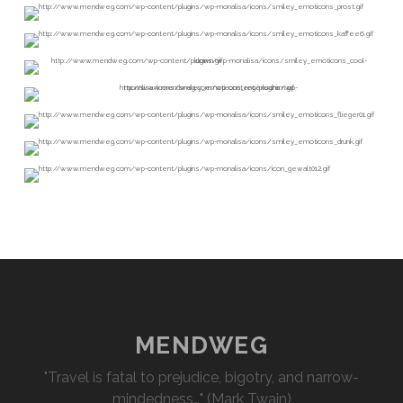
MENDWEG
"Travel is fatal to prejudice, bigotry, and narrow-
mindedness…" (Mark Twain)