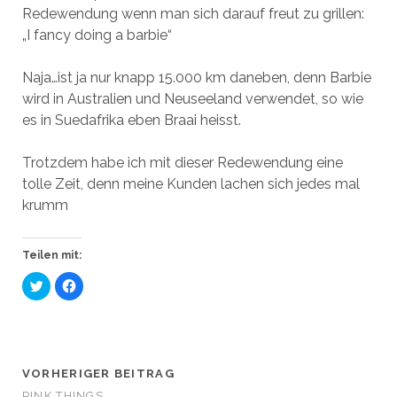
Redewendung wenn man sich darauf freut zu grillen:
„I fancy doing a barbie“
Naja…ist ja nur knapp 15.000 km daneben, denn Barbie
wird in Australien und Neuseeland verwendet, so wie
es in Suedafrika eben Braai heisst.
Trotzdem habe ich mit dieser Redewendung eine
tolle Zeit, denn meine Kunden lachen sich jedes mal
krumm
Teilen mit:
K
K
l
l
i
i
c
c
k
k
,
,
u
u
m
m
ü
a
VORHERIGER BEITRAG
b
u
e
f
PINK THINGS