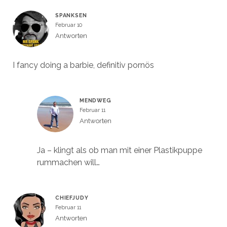
f
f
f
f
SPANKSEN
n
n
e
e
Februar 10
t
t
)
)
Antworten
I fancy doing a barbie, definitiv pornös
MENDWEG
Februar 11
Antworten
Ja – klingt als ob man mit einer Plastikpuppe
rummachen will…
CHIEFJUDY
Februar 11
Antworten