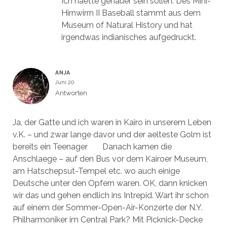
Ich haette genauer sein sollen: Des Mini-
Hirnwirrn II Baseball stammt aus dem
Museum of Natural History und hat
irgendwas indianisches aufgedruckt.
ANJA
Juni 20
Antworten
Ja, der Gatte und ich waren in Kairo in unserem Leben
v.K. – und zwar lange davor und der aelteste Golm ist
bereits ein Teenager
Danach kamen die
Anschlaege – auf den Bus vor dem Kairoer Museum,
am Hatschepsut-Tempel etc. wo auch einige
Deutsche unter den Opfern waren. OK, dann knicken
wir das und gehen endlich ins Intrepid. Wart ihr schon
auf einem der Sommer-Open-Air-Konzerte der N.Y.
Philharmoniker im Central Park? Mit Picknick-Decke