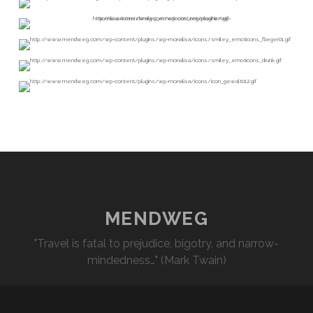
MENDWEG
"Travel is fatal to prejudice, bigotry, and narrow-
mindedness…" (Mark Twain)