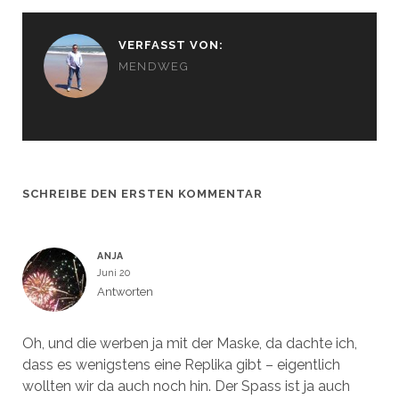
n
n
n
n
e
e
u
u
e
e
VERFASST VON:
m
m
F
F
MENDWEG
e
e
n
n
s
s
t
t
e
e
r
r
g
g
e
e
ö
ö
f
f
f
f
SCHREIBE DEN ERSTEN KOMMENTAR
n
n
e
e
t
t
)
)
ANJA
Juni 20
Antworten
Oh, und die werben ja mit der Maske, da dachte ich,
dass es wenigstens eine Replika gibt – eigentlich
wollten wir da auch noch hin. Der Spass ist ja auch