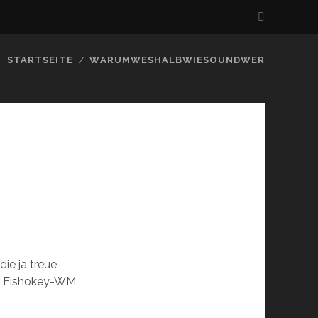
STARTSEITE
WARUMWESHALBWIESOUNDWER
!
ie ja treue
er Eishokey-WM