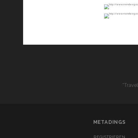
"Trave
METADINGS
REGISTRIEREN