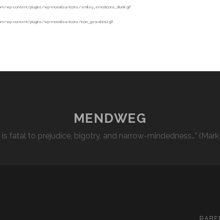
MENDWEG
l is fatal to prejudice, bigotry, and narrow-mindedness…" (Mark
RABE