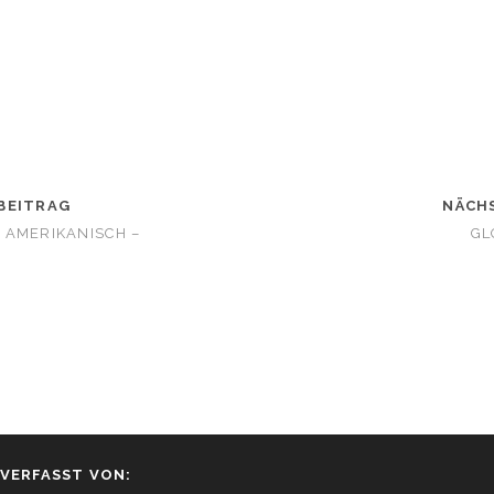
BEITRAG
NÄCH
 AMERIKANISCH –
GL
VERFASST VON: