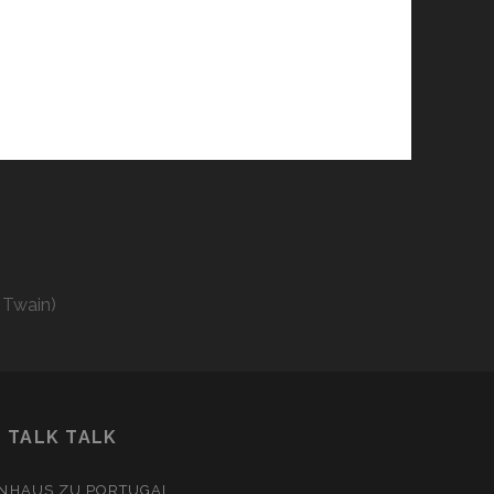
 Twain)
TALK TALK
NHAUS
ZU
PORTUGAL