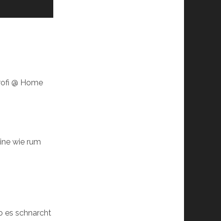
profi @ Home
ine wie rum
o es schnarcht