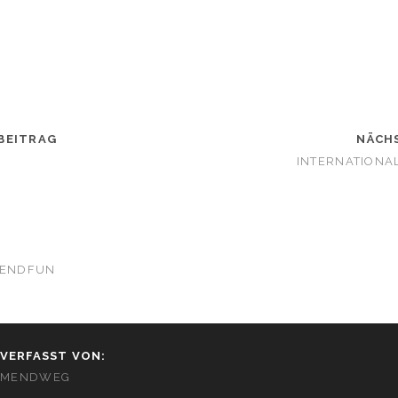
BEITRAG
NÄCH
INTERNATIONA
ENDFUN
VERFASST VON:
MENDWEG