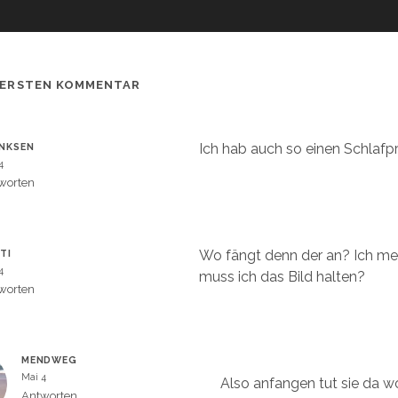
 ERSTEN KOMMENTAR
Ich hab auch so einen Schlaf
NKSEN
4
worten
Wo fängt denn der an? Ich me
TI
4
muss ich das Bild halten?
worten
MENDWEG
Mai 4
Also anfangen tut sie da w
Antworten