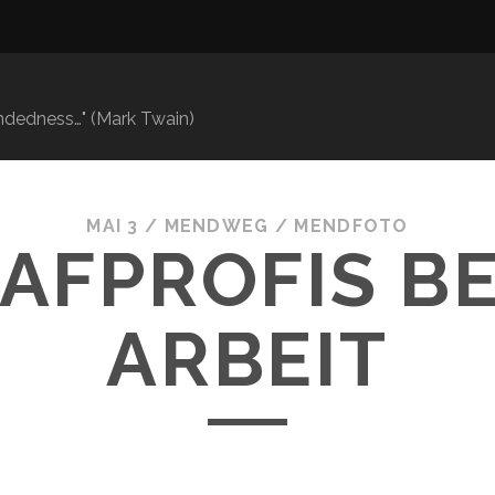
mindedness…" (Mark Twain)
MAI 3
/
MENDWEG
/
MENDFOTO
AFPROFIS BE
ARBEIT