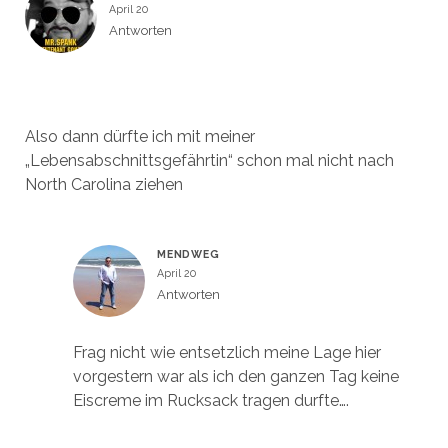
e
e
April 20
t
t
)
)
Antworten
Also dann dürfte ich mit meiner
„Lebensabschnittsgefährtin“ schon mal nicht nach
North Carolina ziehen
MENDWEG
April 20
Antworten
Frag nicht wie entsetzlich meine Lage hier
vorgestern war als ich den ganzen Tag keine
Eiscreme im Rucksack tragen durfte….