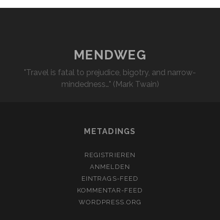
MENDWEG
"Travel is fatal to prejudice, bigotry, and narrow-
mindedness…" (Mark Twain)
METADINGS
REGISTRIEREN
ANMELDEN
EINTRAGS-FEED
KOMMENTAR-FEED
WORDPRESS.ORG