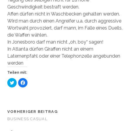
Geschwindigkeit bestraft werden.
Affen dürfen nicht in Waschbecken gehalten werden.
Wird man durch einen Angreifer u.a. durch aggressive
Wortwahl provoziert, darf mann, im Falle eines Duells,
die Waffen wählen.
In Jonesboro darf man nicht „oh, boy“ sagen!
In Atlanta dürfen Giraffen nicht an einem
Laternenpfahl oder einer Telephonzelle angebunden
werden
Teilen mit:
K
K
l
l
i
i
c
c
k
k
,
,
u
u
m
m
ü
a
VORHERIGER BEITRAG
b
u
e
f
BUSINESS CASUAL
r
F
T
a
w
c
i
e